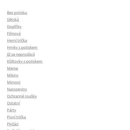
Bez potisku
Dětská
Doplňky
Filmová
Herní trička
Hrnky s potiskem
Již se neprodává
Kšiltovky s potiskem
Meme
Mikiny
Mimoni
Narozeniny
Ochranné roušky
Ostatní
Párty
Pivní trička
Plyšáci