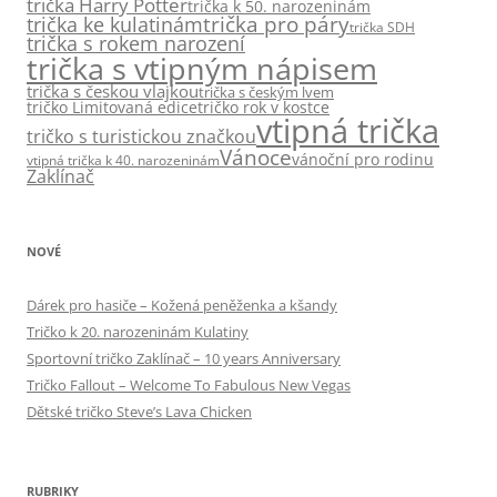
trička Harry Potter
trička k 50. narozeninám
trička pro páry
trička ke kulatinám
trička SDH
trička s rokem narození
trička s vtipným nápisem
trička s českou vlajkou
trička s českým lvem
tričko Limitovaná edice
tričko rok v kostce
vtipná trička
tričko s turistickou značkou
Vánoce
vánoční pro rodinu
vtipná trička k 40. narozeninám
Zaklínač
NOVÉ
Dárek pro hasiče – Kožená peněženka a kšandy
Tričko k 20. narozeninám Kulatiny
Sportovní tričko Zaklínač – 10 years Anniversary
Tričko Fallout – Welcome To Fabulous New Vegas
Dětské tričko Steve’s Lava Chicken
RUBRIKY