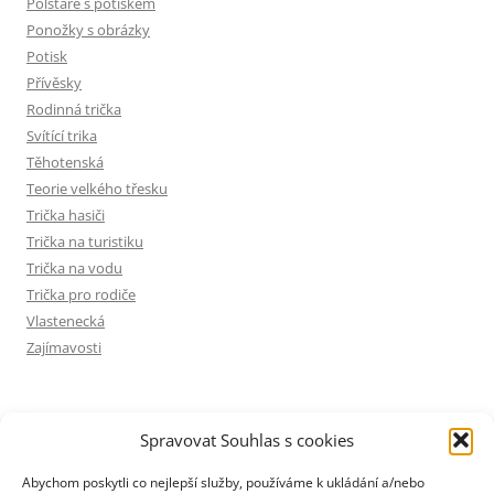
Polštáře s potiskem
Ponožky s obrázky
Potisk
Přívěsky
Rodinná trička
Svítící trika
Těhotenská
Teorie velkého třesku
Trička hasiči
Trička na turistiku
Trička na vodu
Trička pro rodiče
Vlastenecká
Zajímavosti
INFORMACE
Spravovat Souhlas s cookies
Zásady ochrany osobních údajů
Abychom poskytli co nejlepší služby, používáme k ukládání a/nebo