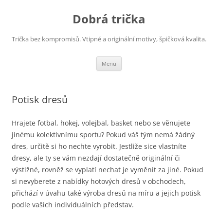
Dobrá trička
Trička bez kompromisů. Vtipné a originální motivy, špičková kvalita.
Přejít
Menu
k
obsahu
webu
Potisk dresů
Hrajete fotbal, hokej, volejbal, basket nebo se věnujete
jinému kolektivnímu sportu? Pokud váš tým nemá žádný
dres, určitě si ho nechte vyrobit. Jestliže sice vlastníte
dresy, ale ty se vám nezdají dostatečně originální či
výstižné, rovněž se vyplatí nechat je vyměnit za jiné. Pokud
si nevyberete z nabídky hotových dresů v obchodech,
přichází v úvahu také výroba dresů na míru a jejich potisk
podle vašich individuálních představ.