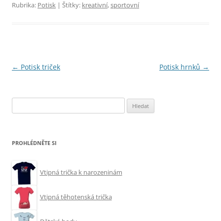
Rubrika:
Potisk
| Štítky:
kreativní
,
sportovní
Navigace
←
Potisk triček
Potisk hrnků
→
pro
příspěvky
Vyhledávání
PROHLÉDNĚTE SI
Vtipná trička k narozeninám
Vtipná těhotenská trička