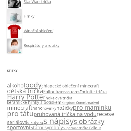
Star Wars trička
Hrnky
Vánoční oblečení
Respirátory a roušky
ŠTÍTKY
body
alkohol
chlapecké oblečení minecraft
dětská trička
Fallout
Fortnite trička
folklorní trička
Harry Potter
hokejová trička
keramické hrnky s potiskem
kreativní
Kingdom Come
pro maminku
minecraft
nožičky
nano
novinky
pro tátu
recese
pruhovaná trička na vodu
s nápisy
s obrázky
seriálová
s kotvou
sportovní
Státní symboly
trička Fallout
Superman