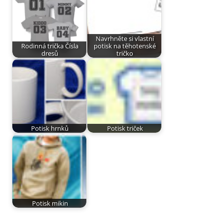
Navrhněte si vlastní
Rodinná trička Čísla
potisk na těhotenské
dresů
tričko
Potisk hrnků
Potisk triček
Potisk mikin