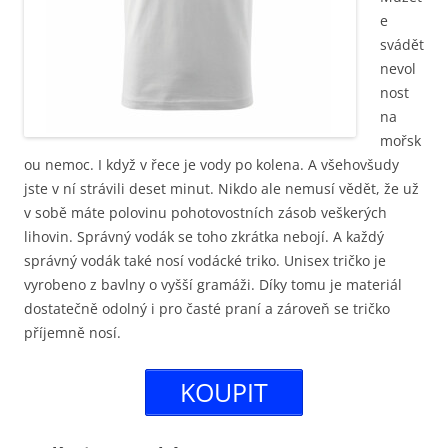
e
svádět
nevol
nost
na
mořsk
ou nemoc. I když v řece je vody po kolena. A všehovšudy
jste v ní strávili deset minut. Nikdo ale nemusí vědět, že už
v sobě máte polovinu pohotovostních zásob veškerých
lihovin. Správný vodák se toho zkrátka nebojí. A každý
správný vodák také nosí vodácké triko. Unisex tričko je
vyrobeno z bavlny o vyšší gramáži. Díky tomu je materiál
dostatečně odolný i pro časté praní a zároveň se tričko
příjemně nosí.
KOUPIT