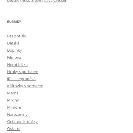
Dětské tričko Steve’s Lava Chicken
RUBRIKY
Bez potisku
Dětská
Doplňky
Filmová
Herní trička
Hrnky s potiskem
Již se neprodává
Kšiltovky s potiskem
Meme
Mikiny
Mimoni
Narozeniny
Ochranné roušky
Ostatní