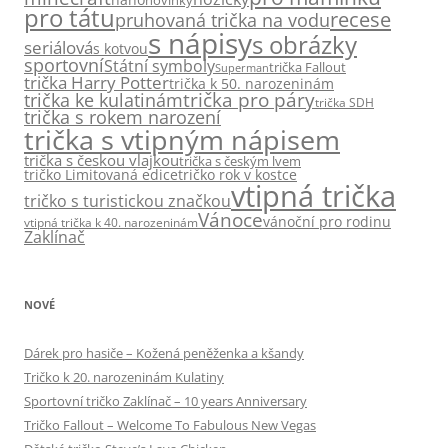
pro tátu
recese
pruhovaná trička na vodu
s nápisy
s obrázky
seriálová
s kotvou
sportovní
Státní symboly
trička Fallout
Superman
trička Harry Potter
trička k 50. narozeninám
trička pro páry
trička ke kulatinám
trička SDH
trička s rokem narození
trička s vtipným nápisem
trička s českou vlajkou
trička s českým lvem
tričko Limitovaná edice
tričko rok v kostce
vtipná trička
tričko s turistickou značkou
Vánoce
vánoční pro rodinu
vtipná trička k 40. narozeninám
Zaklínač
NOVÉ
Dárek pro hasiče – Kožená peněženka a kšandy
Tričko k 20. narozeninám Kulatiny
Sportovní tričko Zaklínač – 10 years Anniversary
Tričko Fallout – Welcome To Fabulous New Vegas