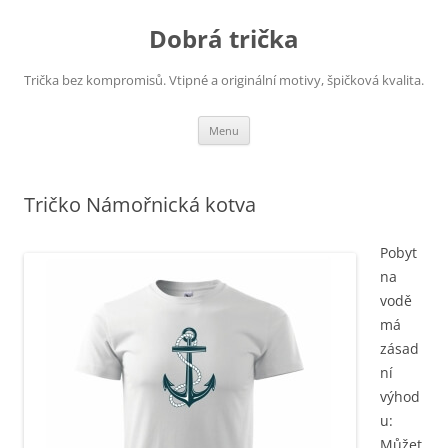
Dobrá trička
Trička bez kompromisů. Vtipné a originální motivy, špičková kvalita.
Přejít
Menu
k
obsahu
webu
Tričko Námořnická kotva
Pobyt
na
vodě
má
zásad
ní
výhod
u:
Můžet