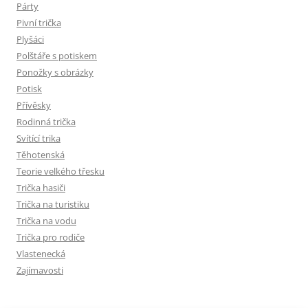
Párty
Pivní trička
Plyšáci
Polštáře s potiskem
Ponožky s obrázky
Potisk
Přívěsky
Rodinná trička
Svítící trika
Těhotenská
Teorie velkého třesku
Trička hasiči
Trička na turistiku
Trička na vodu
Trička pro rodiče
Vlastenecká
Zajímavosti