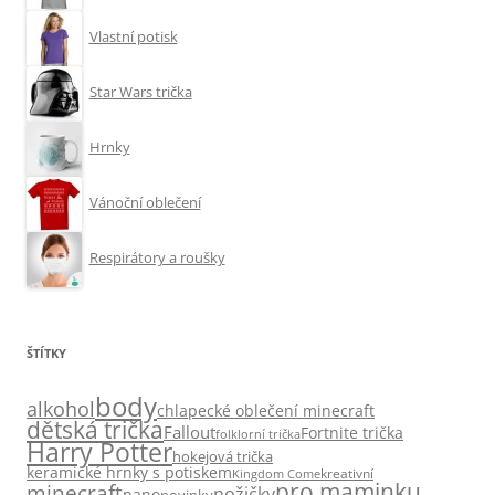
Vlastní potisk
Star Wars trička
Hrnky
Vánoční oblečení
Respirátory a roušky
ŠTÍTKY
body
alkohol
chlapecké oblečení minecraft
dětská trička
Fallout
Fortnite trička
folklorní trička
Harry Potter
hokejová trička
keramické hrnky s potiskem
kreativní
Kingdom Come
pro maminku
minecraft
nožičky
nano
novinky