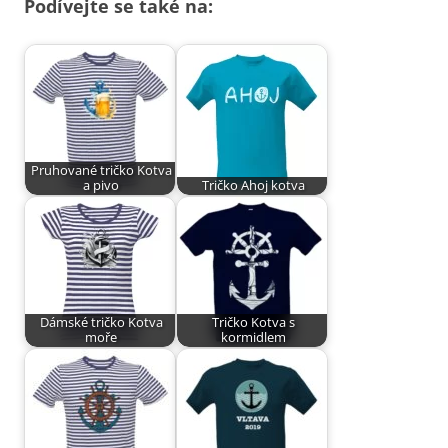
Podívejte se také na:
Pruhované tričko Kotva
a pivo
Tričko Ahoj kotva
Dámské tričko Kotva
Tričko Kotva s
moře
kormidlem