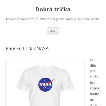
Dobrá trička
Trička bez kompromisů. Vtipné a originální motivy, špičková kvalita.
Přejít
Menu
k
obsahu
webu
Pánské tričko NASA
Jako
dítě
jste
chtěli
být
kosmo
naute
m.
Zvrací