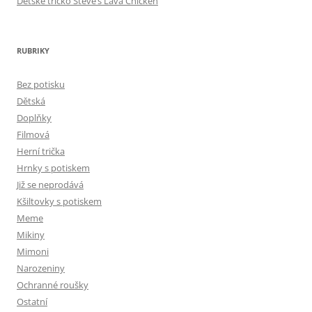
Dětské tričko Steve’s Lava Chicken
RUBRIKY
Bez potisku
Dětská
Doplňky
Filmová
Herní trička
Hrnky s potiskem
Již se neprodává
Kšiltovky s potiskem
Meme
Mikiny
Mimoni
Narozeniny
Ochranné roušky
Ostatní