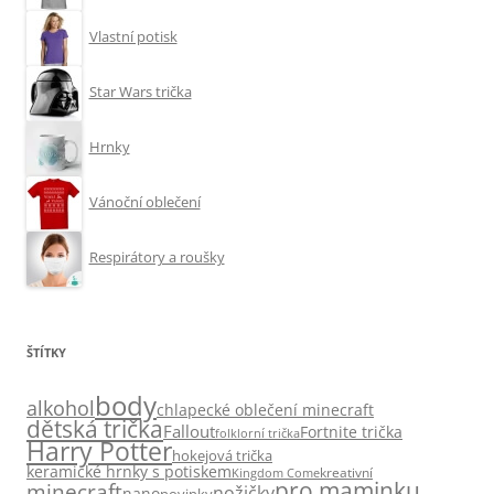
Vlastní potisk
Star Wars trička
Hrnky
Vánoční oblečení
Respirátory a roušky
ŠTÍTKY
body
alkohol
chlapecké oblečení minecraft
dětská trička
Fallout
Fortnite trička
folklorní trička
Harry Potter
hokejová trička
keramické hrnky s potiskem
kreativní
Kingdom Come
pro maminku
minecraft
nožičky
nano
novinky