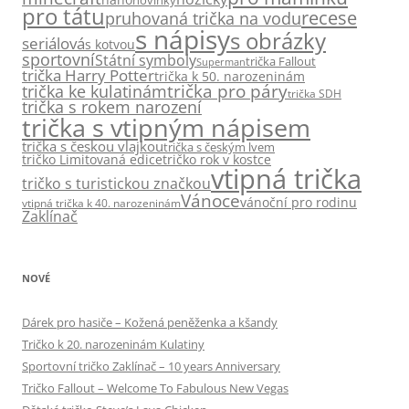
pro tátu
recese
pruhovaná trička na vodu
s nápisy
s obrázky
seriálová
s kotvou
sportovní
Státní symboly
trička Fallout
Superman
trička Harry Potter
trička k 50. narozeninám
trička pro páry
trička ke kulatinám
trička SDH
trička s rokem narození
trička s vtipným nápisem
trička s českou vlajkou
trička s českým lvem
tričko Limitovaná edice
tričko rok v kostce
vtipná trička
tričko s turistickou značkou
Vánoce
vánoční pro rodinu
vtipná trička k 40. narozeninám
Zaklínač
NOVÉ
Dárek pro hasiče – Kožená peněženka a kšandy
Tričko k 20. narozeninám Kulatiny
Sportovní tričko Zaklínač – 10 years Anniversary
Tričko Fallout – Welcome To Fabulous New Vegas