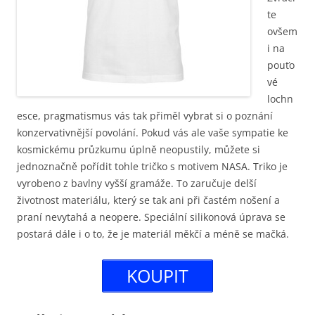
te
ovšem
i na
pouťo
vé
lochn
esce, pragmatismus vás tak přiměl vybrat si o poznání
konzervativnější povolání. Pokud vás ale vaše sympatie ke
kosmickému průzkumu úplně neopustily, můžete si
jednoznačně pořídit tohle tričko s motivem NASA. Triko je
vyrobeno z bavlny vyšší gramáže. To zaručuje delší
životnost materiálu, který se tak ani při častém nošení a
praní nevytahá a neopere. Speciální silikonová úprava se
postará dále i o to, že je materiál měkčí a méně se mačká.
KOUPIT