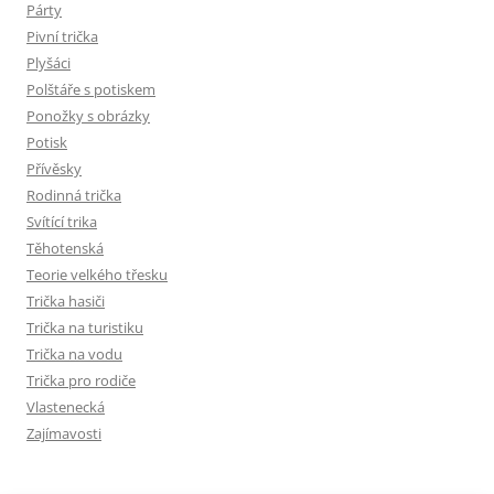
Párty
Pivní trička
Plyšáci
Polštáře s potiskem
Ponožky s obrázky
Potisk
Přívěsky
Rodinná trička
Svítící trika
Těhotenská
Teorie velkého třesku
Trička hasiči
Trička na turistiku
Trička na vodu
Trička pro rodiče
Vlastenecká
Zajímavosti