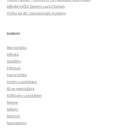
Dětské tričko Steve’s Lava Chicken
Tričko ke 40. narozeninám Kulatiny
RUBRIKY
Bez potisku
Dětská
Doplňky
Filmová
Herní trička
Hrnky s potiskem
Již se neprodává
Kšiltovky s potiskem
Meme
Mikiny
Mimoni
Narozeniny