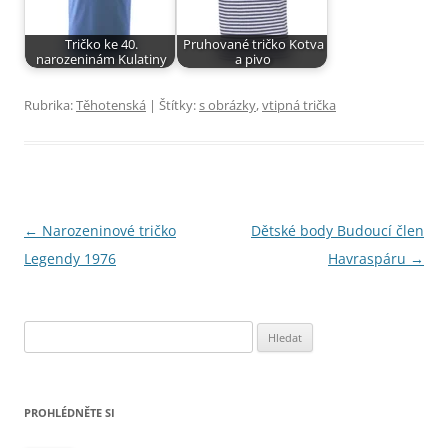
Tričko ke 40.
Pruhované tričko Kotva
narozeninám Kulatiny
a pivo
Rubrika:
Těhotenská
| Štítky:
s obrázky
,
vtipná trička
Navigace
←
Narozeninové tričko
Dětské body Budoucí člen
pro
Legendy 1976
Havraspáru
→
příspěvky
Vyhledávání
PROHLÉDNĚTE SI