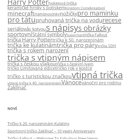
Harry Potter
hokejová trička
keramické hrnky s potiskem
kreativní
Kingdom Come
pro maminku
minecraft
nožičky
nano
novinky
pro tátu
recese
pruhovaná trička na vodu
s nápisy
s obrázky
seriálová
s kotvou
sportovní
Státní symboly
trička Fallout
Superman
trička Harry Potter
trička k 50. narozeninám
trička pro páry
trička ke kulatinám
trička SDH
trička s rokem narození
trička s vtipným nápisem
trička s českou vlajkou
trička s českým lvem
tričko Limitovaná edice
tričko rok v kostce
vtipná trička
tričko s turistickou značkou
Vánoce
vánoční pro rodinu
vtipná trička k 40. narozeninám
Zaklínač
NOVÉ
Tričko k 20. narozeninám Kulatiny
Sportovní tričko Zaklínač – 10 years Anniversary
Tričko Fallout – Welcome To Fabulous New Vegas