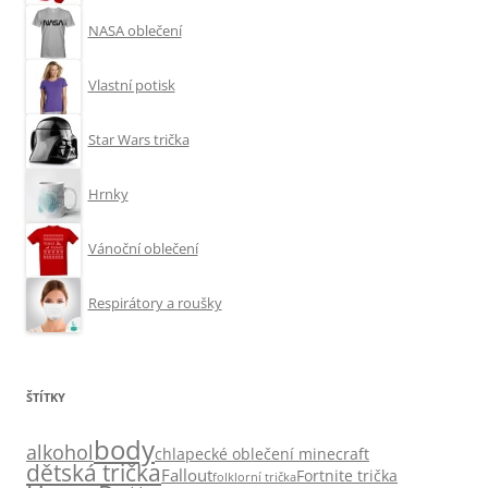
NASA oblečení
Vlastní potisk
Star Wars trička
Hrnky
Vánoční oblečení
Respirátory a roušky
ŠTÍTKY
body
alkohol
chlapecké oblečení minecraft
dětská trička
Fallout
Fortnite trička
folklorní trička