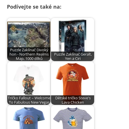
Podívejte se také na:
Puzzle Zaklínač Divoký
hon - Northern Realms
Puzzle Zaklínač Geralt,
Map, 1000 dílků
Yen a Ciri
Tričko Fallout – Welcome
Dětské tričko Steve's
To Fabulous New Vegas
Lava Chicken