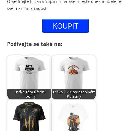
Objednejte tričko s vtipným nápisem ještě dnes a udělejte
své mamince radost!
KOUPIT
Podívejte se také na:
Tričko Táta úřední
Tričko k 20. narozeninám
hodiny
Kulatiny