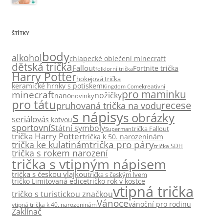
ŠTÍTKY
body
alkohol
chlapecké oblečení minecraft
dětská trička
Fallout
Fortnite trička
folklorní trička
Harry Potter
hokejová trička
keramické hrnky s potiskem
kreativní
Kingdom Come
pro maminku
minecraft
nožičky
nano
novinky
pro tátu
recese
pruhovaná trička na vodu
s nápisy
s obrázky
seriálová
s kotvou
sportovní
Státní symboly
trička Fallout
Superman
trička Harry Potter
trička k 50. narozeninám
trička pro páry
trička ke kulatinám
trička SDH
trička s rokem narození
trička s vtipným nápisem
trička s českou vlajkou
trička s českým lvem
tričko Limitovaná edice
tričko rok v kostce
vtipná trička
tričko s turistickou značkou
Vánoce
vánoční pro rodinu
vtipná trička k 40. narozeninám
Zaklínač