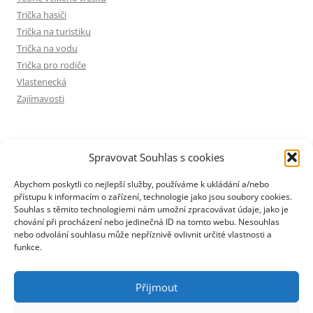
Trička hasiči
Trička na turistiku
Trička na vodu
Trička pro rodiče
Vlastenecká
Zajímavosti
INFORMACE
Spravovat Souhlas s cookies
Zásady ochrany osobních údajů
Abychom poskytli co nejlepší služby, používáme k ukládání a/nebo
přístupu k informacím o zařízení, technologie jako jsou soubory cookies.
Zásady cookies (EU)
Souhlas s těmito technologiemi nám umožní zpracovávat údaje, jako je
Spravovat souhlas s cookies
chování při procházení nebo jedinečná ID na tomto webu. Nesouhlas
Kontakt
nebo odvolání souhlasu může nepříznivě ovlivnit určité vlastnosti a
funkce.
Mapa webu
Informace o financování webu
Přijmout