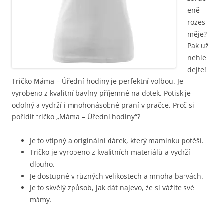
eně
rozes
měje?
Pak už
nehle
dejte!
Tričko Máma – Úřední hodiny je perfektní volbou. Je
vyrobeno z kvalitní bavlny příjemné na dotek. Potisk je
odolný a vydrží i mnohonásobné praní v pračce. Proč si
pořídit tričko „Máma – Úřední hodiny“?
Je to vtipný a originální dárek, který maminku potěší.
Tričko je vyrobeno z kvalitních materiálů a vydrží
dlouho.
Je dostupné v různých velikostech a mnoha barvách.
Je to skvělý způsob, jak dát najevo, že si vážíte své
mámy.