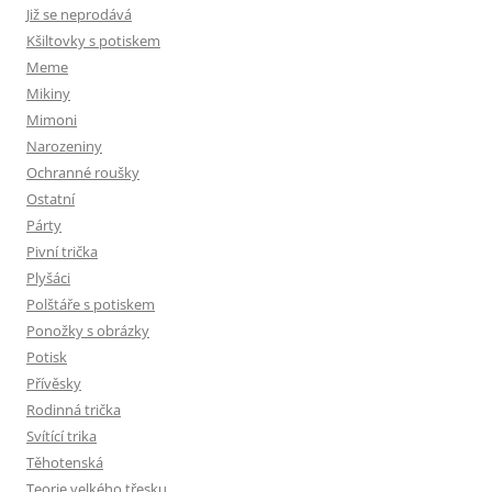
Již se neprodává
Kšiltovky s potiskem
Meme
Mikiny
Mimoni
Narozeniny
Ochranné roušky
Ostatní
Párty
Pivní trička
Plyšáci
Polštáře s potiskem
Ponožky s obrázky
Potisk
Přívěsky
Rodinná trička
Svítící trika
Těhotenská
Teorie velkého třesku