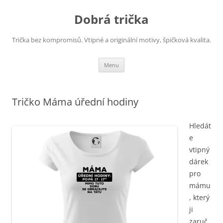
Dobrá trička
Trička bez kompromisů. Vtipné a originální motivy, špičková kvalita.
Přejít
Menu
k
obsahu
webu
Tričko Máma úřední hodiny
Hledát
e
vtipný
dárek
pro
mámu
, který
ji
zaruč