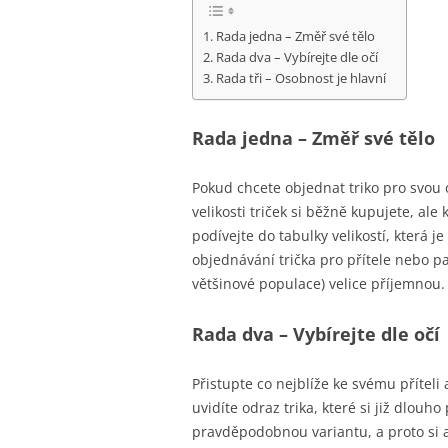
Rada jedna – Změř své tělo
Rada dva – Vybírejte dle očí
Rada tři – Osobnost je hlavní
Rada jedna – Změř své tělo
Pokud chcete objednat triko pro svou os
velikosti triček si běžně kupujete, ale 
podívejte do tabulky velikostí, která j
objednávání trička pro přítele nebo par
většinové populace) velice příjemnou. U
Rada dva – Vybírejte dle očí
Přistupte co nejblíže ke svému příteli
uvidíte odraz trika, které si již dlou
pravděpodobnou variantu, a proto si a