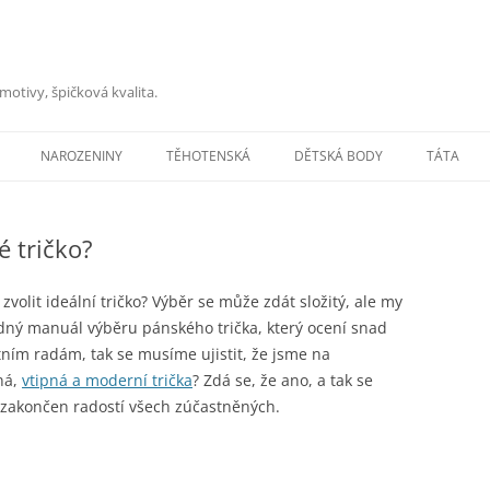
motivy, špičková kvalita.
Přejít
k
NAROZENINY
TĚHOTENSKÁ
DĚTSKÁ BODY
TÁTA
obsahu
webu
é tričko?
 zvolit ideální tričko? Výběr se může zdát složitý, ale my
edný manuál výběru pánského trička, který ocení snad
ním radám, tak se musíme ujistit, že jsme na
ná,
vtipná a moderní trička
? Zdá se, že ano, a tak se
zakončen radostí všech zúčastněných.