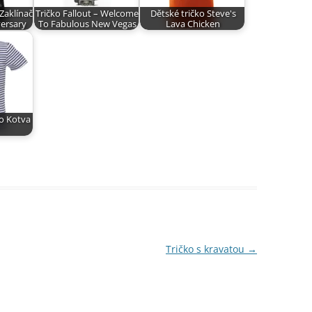
Zaklínač
Tričko Fallout – Welcome
Dětské tričko Steve's
versary
To Fabulous New Vegas
Lava Chicken
o Kotva
Tričko s kravatou
→