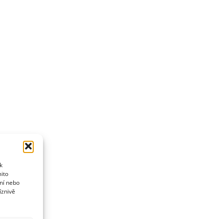
k
mito
ní nebo
íznivě