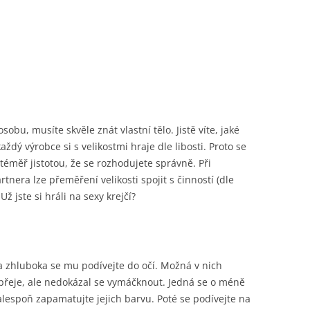
obu, musíte skvěle znát vlastní tělo. Jistě víte, jaké
každý výrobce si s velikostmi hraje dle libosti. Proto se
e téměř jistotou, že se rozhodujete správně. Při
tnera lze přeměření velikosti spojit s činností (dle
ž jste si hráli na sexy krejčí?
 a zhluboka se mu podívejte do očí. Možná v nich
ho přeje, ale nedokázal se vymáčknout. Jedná se o méně
lespoň zapamatujte jejich barvu. Poté se podívejte na