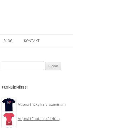
BLOG
KONTAKT
Vyhledávání
PROHLÉDNĚTE SI
Vtipná trička k narozeninám
Vtipná těhotenská trička