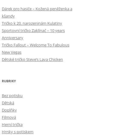
Dárek pro hasiče – Kožená peněženka a
kšandy
Tričko k 20. narozeninám Kulatiny
Sportovní tričko Zaklínač – 10 years
Anniversary
Tričko Fallout – Welcome To Fabulous
New Vegas
Dětské tričko Steve’s Lava Chicken
RUBRIKY
Bez potisku
Dětská
Doplňky
Filmová
Herní trička
Hrnky s potiskem