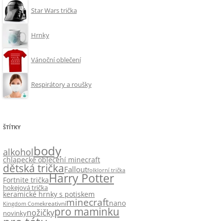
Star Wars trička
Hrnky
Vánoční oblečení
Respirátory a roušky
ŠTÍTKY
body
alkohol
chlapecké oblečení minecraft
dětská trička
Fallout
folklorní trička
Harry Potter
Fortnite trička
hokejová trička
keramické hrnky s potiskem
minecraft
nano
kreativní
Kingdom Come
pro maminku
nožičky
novinky