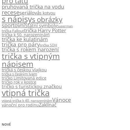
pro tátu
pruhovaná trička na vodu
recese
seriálová
s kotvou
s nápisy
s obrázky
sportovní
Státní symboly
Superman
trička Harry Potter
trička Fallout
trička k 50. narozeninám
trička ke kulatinám
trička pro páry
trička SDH
trička s rokem narození
trička s vtipným
nápisem
trička s českou vlajkou
trička s českým lvem
tričko Limitovaná edice
tričko rok v kostce
tričko s turistickou značkou
vtipná trička
Vánoce
vtipná trička k 40. narozeninám
Zaklínač
vánoční pro rodinu
NOVÉ