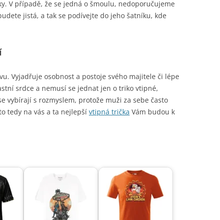
naky. V případě, že se jedná o šmoulu, nedoporučujeme
udete jistá, a tak se podívejte do jeho šatníku, kde
í
. Vyjadřuje osobnost a postoje svého majitele či lépe
astní srdce a nemusí se jednat jen o triko vtipné,
se vybírají s rozmyslem, protože muži za sebe často
to tedy na vás a ta nejlepší
vtipná trička
Vám budou k