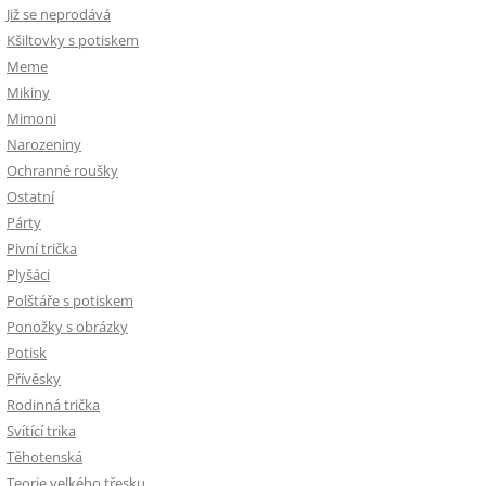
Již se neprodává
Kšiltovky s potiskem
Meme
Mikiny
Mimoni
Narozeniny
Ochranné roušky
Ostatní
Párty
Pivní trička
Plyšáci
Polštáře s potiskem
Ponožky s obrázky
Potisk
Přívěsky
Rodinná trička
Svítící trika
Těhotenská
Teorie velkého třesku